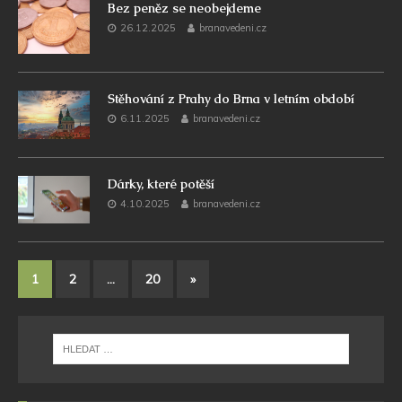
Bez peněz se neobejdeme
26.12.2025
branavedeni.cz
Stěhování z Prahy do Brna v letním období
6.11.2025
branavedeni.cz
Dárky, které potěší
4.10.2025
branavedeni.cz
1
2
…
20
»