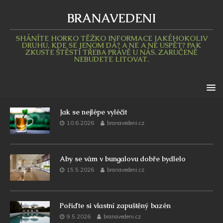
BRANAVEDENI
SHÁNÍTE HORKO TĚŽKO INFORMACE JAKÉHOKOLIV
DRUHU, KDE SE JENOM DÁ? A NE A NE USPĚT? PAK
ZKUSTE ŠTĚSTÍ TŘEBA PRÁVĚ U NÁS. ZARUČENĚ
NEBUDETE LITOVAT.
Jak se nejlépe vyléčit
10.6.2026
branavedeni.cz
Aby se vám v bungalovu dobře bydlelo
15.5.2026
branavedeni.cz
Pořiďte si vlastní zapuštěný bazén
9.5.2026
branavedeni.cz