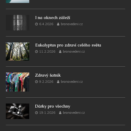
I na oknech záleží
6.4.2026
branavedeni.cz
Eukalyptus pro zdraví celého světa
11.2.2026
branavedeni.cz
Zdravý šatník
9.2.2026
branavedeni.cz
Dárky pro všechny
19.1.2026
branavedeni.cz