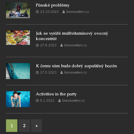
Pánské problémy
23.10.2023
branavedeni.cz
Jak se vyrábí multivitamínový ovocný
koncentrát
27.8.2023
branavedeni.cz
K čemu vám bude dobrý zapuštěný bazén
27.5.2023
branavedeni.cz
Activities in the party
5.1.2022
branavedeni.cz
1
2
»