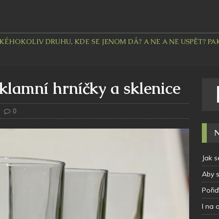
HOKOLIV DRUHU, KDE SE JENOM DÁ? A NE A NE USPĚT? PAK 
klamní hrníčky a sklenice
0
N
Jak s
Aby 
Pořiď
I na 