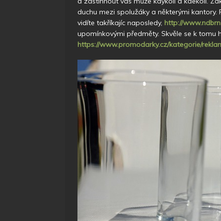
a zastihnout vás může kdykoli a kdekoli.
Zak
duchu mezi spolužáky a některými kantory. Př
vidíte takříkajíc naposledy,
http://www.ndbrno
upomínkovými předměty. Skvěle se k tomu ho
https://www.promodarky.cz/kategorie/reklam