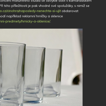
ončení maturitního studia se obvykle slaví v kamarádském
i této příležitosti je pak vhodné své spolužáky, s nimiž se
.cz/cinohra/naposledy-nenechte-si-ujit
obdarovat
dí například reklamní hrníčky a sklenice
ni-predmety/hrnicky-a-sklenice/
.