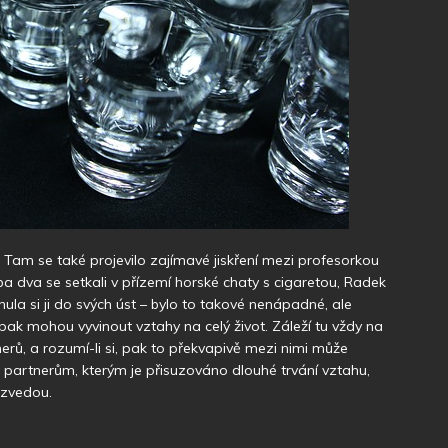
 Tam se také projevilo zajímavé jiskření mezi profesorkou
a dva se setkali v přízemí horské chaty s cigaretou, Radek
unula si ji do svých úst – bylo to takové nenápadné, ale
 pak mohou vyvinout vztahy na celý život. Záleží tu vždy na
erů, a rozumí-li si, pak to překvapivě mezi nimi může
 partnerům, kterým je přisuzováno dlouhé trvání vztahu,
ozvedou.