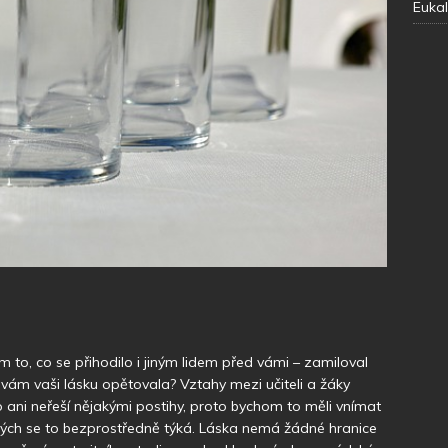
Eukal
 to, co se přihodilo i jiným lidem před vámi – zamiloval
 vám vaši lásku opětovala? Vztahy mezi učiteli a žáky
o ani neřeší nějakými postihy, proto bychom to měli vnímat
erých se to bezprostředně týká. Láska nemá žádné hranice