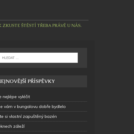
ZKUSTE ŠTĚSTÍ TŘEBA PRÁVĚ U NÁS.
EJNOVĚJŠÍ PŘÍSPĚVKY
e nejlépe vyléčit
se vám v bungalovu dobře bydlelo
te si vlastní zapuštěný bazén
oknech záleží