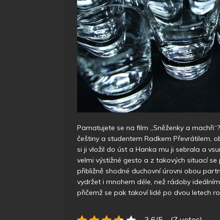
Pamatujete se na film „Sněženky a machři“?
češtiny a studentem Radkem Převrátilem, ob
si ji vložil do úst a Hanka mu ji sebrala a vs
velmi výstižné gesto a z takových situací se
přibližně shodné duchovní úrovni obou partn
vydržet i mnohem déle, než rádoby ideálním
přičemž se pak takoví lidé po dvou letech r
3.6/5 - (7 votes)