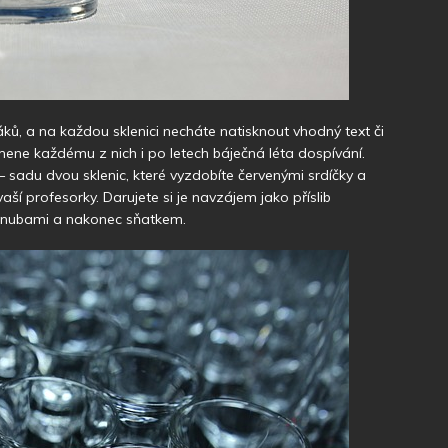
žáků, a na každou sklenici necháte natisknout vhodný text či
omene každému z nich i po letech báječná léta dospívání.
 – sadu dvou sklenic, které vyzdobíte červenými srdíčky a
 profesorky. Darujete si je navzájem jako příslib
ásnubami a nakonec sňatkem.