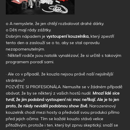
o A nemyslete, že jen chtějí rozbalovat drahé dárky.
o Děti mají rády zážitky.
Dobrým nápadem je
vystoupení kouzelníka,
který zpestří
tento den a zaslouží se o to, aby se stal opravdu
nezapomenutelným.
· Někteří rodiče jsou natolik vynalézaví, že si určitě s takovým
programem poradí sami.
· Ale co v případě, že kouzla nejsou právě naší nejsilnější
stránkou?
POZVĚTE SI PROFESIONÁLA. Nemusíte se v žádném případě
obávat, že by se některý z vašich hostů nudil.
Mnozí lidé sice
tvrdí, že jim podobná vystoupení nic moc neříkají. Ale je to jen
proto, že nikdy neviděli podobnou show živě.
Narozeninový
kouzelník chodí mezi hosty a předvádí svou produkci přímo
před jejich očima. Tím se každé kouzlo stává velice
přitažlivým, protože i ten, který byl zprvu skeptický, snaží se