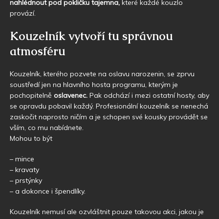
nahlédnout pod pokličku tajemna,
které každé kouzlo
provází.
Kouzelník vytvoří tu správnou
atmosféru
Kouzelník, kterého pozvete na oslavu narozenin, se zprvu
soustředí jen na hlavního hosta programu, kterým je
pochopitelně
oslavenec.
Pak odchází i mezi ostatní hosty, aby
se opravdu pobavil každý. Profesionální kouzelník se nenechá
zaskočit naprosto ničím a je schopen své kousky provádět se
vším, co mu nabídnete.
Mohou to být
– mince
– kravaty
– prstýnky
– a dokonce i špendlíky.
Kouzelník nemusí ale ozvláštnit pouze takovou akci, jakou je