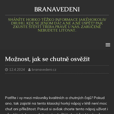
BRANAVEDENI
SHÁNÍTE HORKO TĚŽKO INFORMACE JAKÉHOKOLIV
DRUHU, KDE SE JENOM DÁ? A NE A NE USPĚT? PAK
ZKUSTE ŠTĚSTÍ TŘEBA PRÁVĚ U NÁS. ZARUČENĚ
NEBUDETE LITOVAT.
Možnost, jak se chutně osvěžit
12.4.2024
branavedeni.cz
Patříte i vy mezi milovníky kvalitních a chutných čajů? Pokud
ano, tak zajisté na tento klasický horký nápoj v létě není moc
chuť ani příležitost. Pokud si avšak chcete tento nápoj užívat i