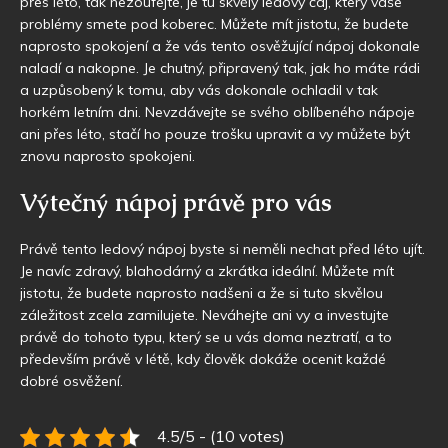
přes léto, tak nezoufejte, je tu skvělý
ledový čaj
, který vaše
problémy smete pod koberec. Můžete mít jistotu, že budete
naprosto spokojení a že vás tento osvěžující nápoj dokonale
naladí a nakopne. Je chutný, připravený tak, jak ho máte rádi
a uzpůsobený k tomu, aby vás dokonale ochladil v tak
horkém letním dni. Nevzdávejte se svého oblíbeného nápoje
ani přes léto, stačí ho pouze trošku upravit a vy můžete být
znovu naprosto spokojeni.
Výtečný nápoj právě pro vás
Právě tento ledový nápoj byste si neměli nechat před léto ujít.
Je navíc zdravý, blahodárný a zkrátka ideální. Můžete mít
jistotu, že budete naprosto nadšeni a že si tuto skvělou
záležitost zcela zamilujete. Neváhejte ani vy a investujte
právě do tohoto typu, který se u vás doma neztratí, a to
především právě v létě, kdy člověk dokáže ocenit každé
dobré osvěžení.
4.5/5 - (10 votes)