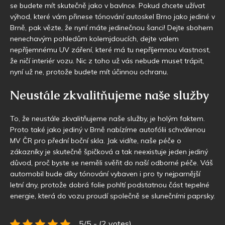
se budete mít skutečně jako v bavlnce. Pokud chcete užívat
výhod, které vám přinese
tónování autoskel Brno
jako jediné v
Brně, pak vězte, že nyní máte jedinečnou šanci! Dejte sbohem
nenechavým pohledům kolemjdoucích, dejte valem
nepříjemnému UV záření, které má tu nepříjemnou vlastnost,
že ničí interiér vozu. Nic z toho už vás nebude muset trápit,
nyní už ne, protože budete mít účinnou ochranu.
Neustále zkvalitňujeme naše služby
To, že neustále zkvalitňujeme naše služby, je holým faktem.
Proto také jako jediný v Brně nabízíme autofólii schválenou
MV ČR pro přední boční skla. Jak vidíte, naše péče o
zákazníky je skutečně špičková a tak neexistuje jeden jediný
důvod, proč byste se neměli svěřit do naší odborné péče. Váš
automobil bude díky tónování vybaven i pro ty nejparnější
letní dny, protože dobrá folie pohltí podstatnou část tepelné
energie, která do vozu proudí společně se slunečními paprsky.
5/5 - (2 votes)