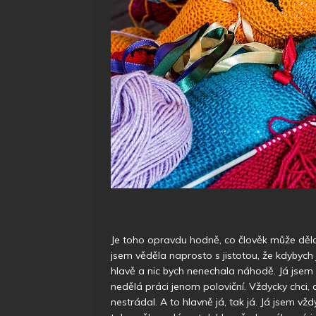
Je toho opravdu hodně, co člověk může děla
jsem věděla naprosto s jistotou, že kdybych
hlavě a nic bych nenechala náhodě. Já jsem t
nedělá práci jenom poloviční. Vždycky chci
nestrádal. A to hlavně já, tak já. Já jsem v