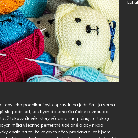
Eukal
t, aby jeho podnikání bylo opravdu na jedničku. Já sama
 já šla podnikat, tak bych do toho šla úplně rovnou po
otiž takový člověk, který všechno rád plánuje a také je
, abych měla všechno perfektně udělané a aby nikdo
ždycky dbala na to, že kdybych něco prodávala, což jsem