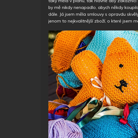
taky měla v plánu, tak hlavně aby zákazníci 
by mě nikdy nenapadlo, abych někdy koupil
dále. Já jsem měla smlouvy s opravdu skvěl
jenom to nejkvalitnější zboží, o které jsem 