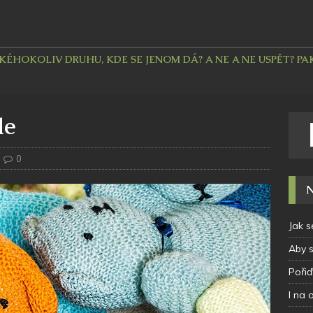
HOKOLIV DRUHU, KDE SE JENOM DÁ? A NE A NE USPĚT? PAK 
le
0
N
Jak s
Aby 
Pořiď
I na 