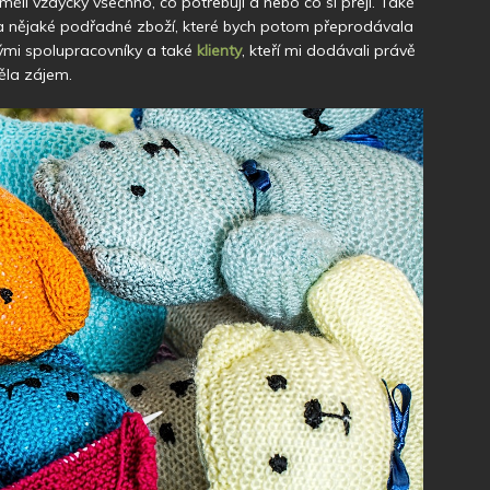
měli vždycky všechno, co potřebují a nebo co si přejí. Také
a nějaké podřadné zboží, které bych potom přeprodávala
ými spolupracovníky a také
klienty
, kteří mi dodávali právě
měla zájem.