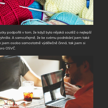
ycky podpořili v tom, že když byla nějaká soutěž o nejlepší
vyhrála. A samozřejmě, že ke svému podnikání jsem také
ože jsem osoba samostatně výdělečně činná, tak jsem si
o pro OSVČ.