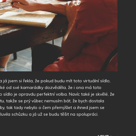
a já jsem si řekla, že pokud budu mít toto virtuální sídlo,
také od své kamarádky dozvěděla, že i ona má toto
o sídlo je opravdu perfektní volba. Navíc také je skvělé, že
itu, takže se prý vůbec nemusím bát, že bych dostala
užby, tak tady nebylo o čem přemýšlet a ihned jsem se
luvila schůzku a já už se budu těšit na spolupráci.