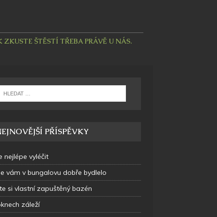
ZKUSTE ŠTĚSTÍ TŘEBA PRÁVĚ U NÁS.
EJNOVĚJŠÍ PŘÍSPĚVKY
e nejlépe vyléčit
se vám v bungalovu dobře bydlelo
te si vlastní zapuštěný bazén
oknech záleží