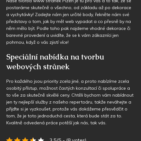
Naše
tvorba www stránek Plzeň
je tu pro vás a to tak, že se
postaráme skutečně o všechno, od základu až po dekorace
a vychytávky! Zadejte nám jen určité body, řekněte nám své
představy o tom, jak by měl web vypadat a co přesně by na
něm mělo být. Podle toho pak najdeme vhodné dekorace či
barevné provedení a uvidíte, že se k vám zákazníci jen
pohrnou, když o vás zjistí více!
Speciální nabídka na tvorbu
webových stránek
Pro každého jsou priority zcela jiné, a proto nabízíme zcela
osobitý přístup, možnost častých konzultací či spolupráce a
to vše za skutečně skvělé ceny. Chtěli bychom vám nabídnout
jen ty nejlepší služby z našeho repertoáru, takže neváhejte a
přijďte si je vyzkoušet, protože vás dokážeme přesvědčit o
tom, že je toto jednoduchá cesta, která bude stát za to.
Kvalitně odvedená práce potěší jak nás, tak vás.
3.5/5 - (8 votes)