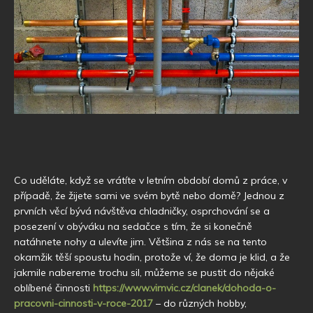
Co uděláte, když se vrátíte v letním období domů z práce, v
případě, že žijete sami ve svém bytě nebo domě? Jednou z
prvních věcí bývá návštěva chladničky, osprchování se a
posezení v obýváku na sedačce s tím, že si konečně
natáhnete nohy a ulevíte jim. Většina z nás se na tento
okamžik těší spoustu hodin, protože ví, že doma je klid, a že
jakmile nabereme trochu sil, můžeme se pustit do nějaké
oblíbené činnosti
https://www.vimvic.cz/clanek/dohoda-o-
pracovni-cinnosti-v-roce-2017
– do různých hobby,