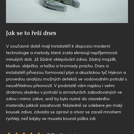
Jak se to řeší dnes
V současné době mají instalatéři k dispozici moderní
technologie a metody, které zcela eliminují nepříjemnosti
minulých dob. Již žádné oklepávání zdiva, žádný majzlík,
kladivo, sbíječka, vrtačka a hromady prachu. Dnes si
instalatéři přivezou formovací plyn a akustickou tyč Hykron a
provedou analýzu možných defektů ve vodovodním potrubí s
neuvěřitelnou přesností. V podstatě vám najdou i velmi
drobnou skulinku v potrubí a armaturách zabudovaných ve
zdivu i mimo zdivo, aniž by bylo nutné do stavebního
materiálu jakkoli zasahovat. Následně se odebere jen malý
kousek zdiva, závada se opraví a otvor se zacelí mnohem
rychleji, než kdyby se musela bourat půlka zdi.