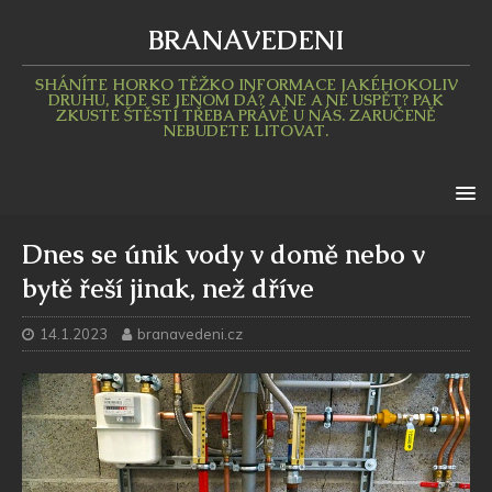
BRANAVEDENI
SHÁNÍTE HORKO TĚŽKO INFORMACE JAKÉHOKOLIV
DRUHU, KDE SE JENOM DÁ? A NE A NE USPĚT? PAK
ZKUSTE ŠTĚSTÍ TŘEBA PRÁVĚ U NÁS. ZARUČENĚ
NEBUDETE LITOVAT.
Dnes se únik vody v domě nebo v
bytě řeší jinak, než dříve
14.1.2023
branavedeni.cz