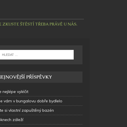
ZKUSTE ŠTĚSTÍ TŘEBA PRÁVĚ U NÁS.
EJNOVĚJŠÍ PŘÍSPĚVKY
e nejlépe vyléčit
se vám v bungalovu dobře bydlelo
te si vlastní zapuštěný bazén
oknech záleží