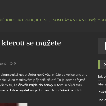
HOKOLIV DRUHU, KDE SE JENOM DÁ? A NE A NE USPĚT? PAK 
a kterou se můžete
zené
0
N
rekonstrukci nebo třeba nový vůz, může se velice snadno
Jak s
pozici. A co v takovém případě dělat? To je samozřejmě
Aby 
ovšem to, že
člověk zajde do banky
a tam si půjčí tolik
všem dobré myslet na jednu věc. Toto řešení není tak
Pořiď
I na 